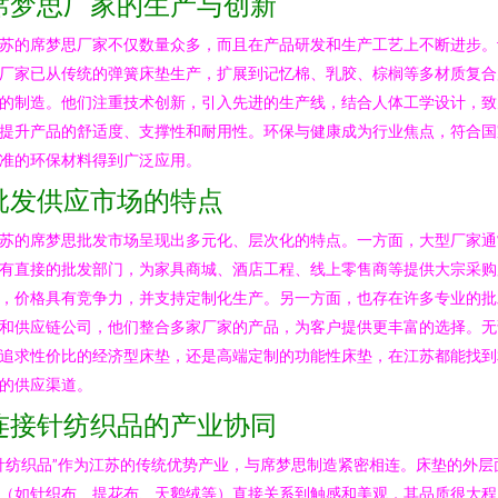
席梦思厂家的生产与创新
苏的席梦思厂家不仅数量众多，而且在产品研发和生产工艺上不断进步。
厂家已从传统的弹簧床垫生产，扩展到记忆棉、乳胶、棕榈等多材质复合
的制造。他们注重技术创新，引入先进的生产线，结合人体工学设计，致
提升产品的舒适度、支撑性和耐用性。环保与健康成为行业焦点，符合国
准的环保材料得到广泛应用。
批发供应市场的特点
苏的席梦思批发市场呈现出多元化、层次化的特点。一方面，大型厂家通
有直接的批发部门，为家具商城、酒店工程、线上零售商等提供大宗采购
，价格具有竞争力，并支持定制化生产。另一方面，也存在许多专业的批
和供应链公司，他们整合多家厂家的产品，为客户提供更丰富的选择。无
追求性价比的经济型床垫，还是高端定制的功能性床垫，在江苏都能找到
的供应渠道。
连接针纺织品的产业协同
针纺织品”作为江苏的传统优势产业，与席梦思制造紧密相连。床垫的外层
（如针织布、提花布、天鹅绒等）直接关系到触感和美观，其品质很大程