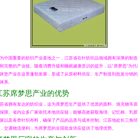
为中国重要的纺织产业基地之一，江苏省在针纺织品领域拥有深厚的制造
和完整的产业链。随着消费升级和睡眠健康意识的提升，以“席梦思”为代
床垫产业在这里蓬勃发展，形成了从原材料供应、生产制造到批发分销的
体系。
江苏席梦思产业的优势
苏省拥有发达的纺织业，这为席梦思生产提供了优质的面料、填充物等原
保障。省内众多厂家依托本地供应链，能够高效获取海绵、记忆棉、乳胶
簧以及各类针织布料，确保了产品的品质与成本控制。江苏地处长三角经
，交通物流便利，为席梦思的全国批发供应提供了地理优势。