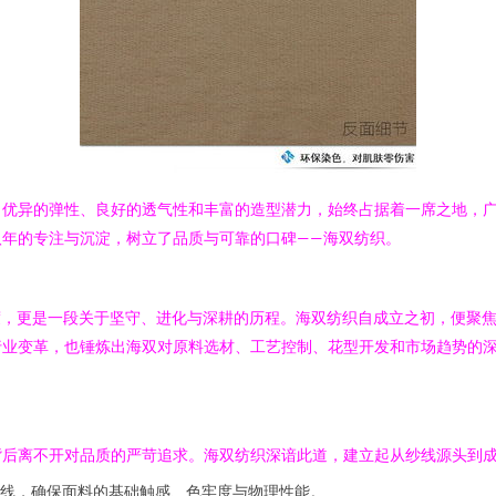
、优异的弹性、良好的透气性和丰富的造型潜力，始终占据着一席之地，
年的专注与沉淀，树立了品质与可靠的口碑——海双纺织。
刻度，更是一段关于坚守、进化与深耕的历程。海双纺织自成立之初，便聚
行业变革，也锤炼出海双对原料选材、工艺控制、花型开发和市场趋势的
背后离不开对品质的严苛追求。海双纺织深谙此道，建立起从纱线源头到
线，确保面料的基础触感、色牢度与物理性能。