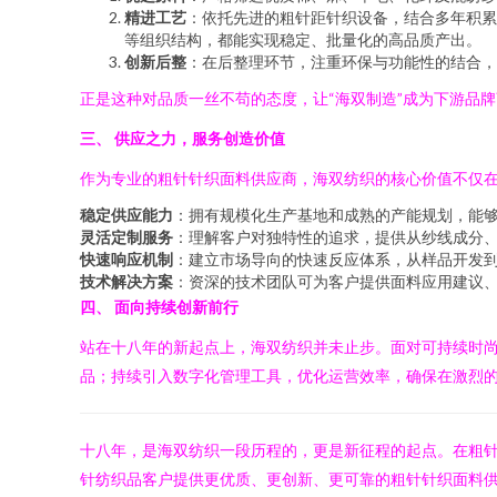
精进工艺
：依托先进的粗针距针织设备，结合多年积累
等组织结构，都能实现稳定、批量化的高品质产出。
创新后整
：在后整理环节，注重环保与功能性的结合，
正是这种对品质一丝不苟的态度，让“海双制造”成为下游品
三、 供应之力，服务创造价值
作为专业的粗针针织面料供应商，海双纺织的核心价值不仅
稳定供应能力
：拥有规模化生产基地和成熟的产能规划，能
灵活定制服务
：理解客户对独特性的追求，提供从纱线成分
快速响应机制
：建立市场导向的快速反应体系，从样品开发
技术解决方案
：资深的技术团队可为客户提供面料应用建议
四、 面向持续创新前行
站在十八年的新起点上，海双纺织并未止步。面对可持续时
品；持续引入数字化管理工具，优化运营效率，确保在激烈
十八年，是海双纺织一段历程的，更是新征程的起点。在粗
针纺织品客户提供更优质、更创新、更可靠的粗针针织面料