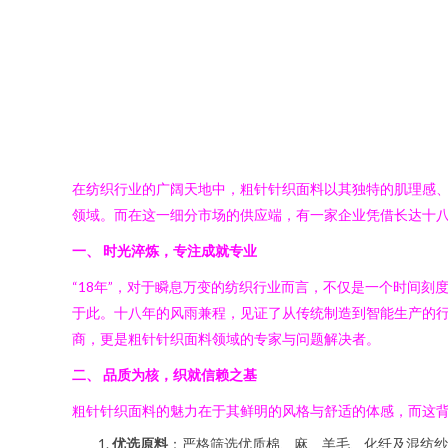
在纺织行业的广阔天地中，粗针针织面料以其独特的肌理感
领域。而在这一细分市场的供应端，有一家企业凭借长达十八
一、 时光淬炼，专注成就专业
“18年”，对于瞬息万变的纺织行业而言，不仅是一个时间
于此。十八年的风雨兼程，见证了从传统制造到智能生产的
商，更是粗针针织面料领域的专家与问题解决者。
二、 品质为核，织就信赖之基
粗针针织面料的魅力在于其鲜明的风格与舒适的体感，而这
优选原料
：严格筛选优质棉、麻、羊毛、化纤及混纺纱